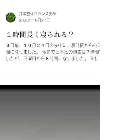
井本整体フランス支部
2020年10月27日
１時間長く寝られる？
３日前、１０月２４日の夜中に、夏時間から冬時
間になりました。 今まで日本との時差は７時間で
したが、日曜日から８時間になりました。 年に２
度、バカンス中に時間が変わるのですが、毎回そ
の変わり方が覚えられず 困っています。 「明日時
間が変わるよ」...