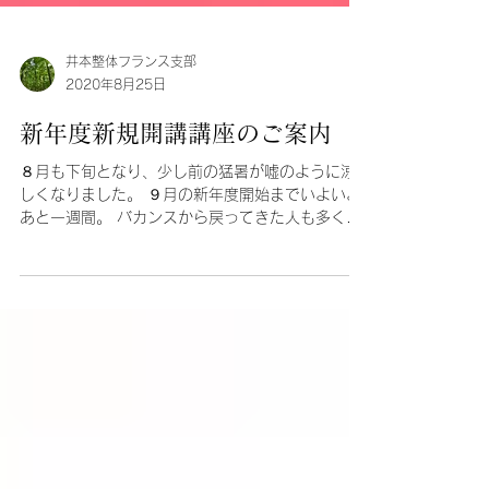
井本整体フランス支部
2020年8月25日
新年度新規開講講座のご案内
８月も下旬となり、少し前の猛暑が嘘のように涼
しくなりました。 ９月の新年度開始までいよいよ
あと一週間。 バカンスから戻ってきた人も多く、
街にもいつもの活気が戻りつつあります。 学校や
お仕事、習い事など、新年度に向けてのプランを
立てていらっしゃる...