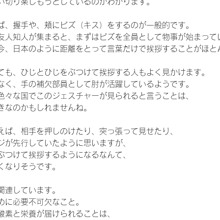
い切り楽しもうとしているのがわかります。
ば、握手や、頬にビズ（キス）をするのが一般的です。
友人知人が集まると、まずはビズを全員として物事が始まって
今、日本のように距離をとって言葉だけで挨拶することがほと
ても、ひじとひじをぶつけて挨拶する人もよく見かけます。
なく、手の補欠部員として肘が活躍しているようです。
色々な国でこのジェスチャーが見られると言うことは、
きなのかもしれませんね。
えば、相手を押しのけたり、突っ張って見せたり、
ジが先行していたように思いますが、
ぶつけて挨拶するようになるなんて、
くなりそうです。
関連しています。
めに必要不可欠なこと。
酸素と栄養が届けられることは、