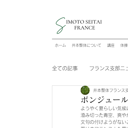
ホーム
井本整体について
講座
体操
全ての記事
フランス支部ニ
井本整体フランス
ボンジュー
ようやく夏らしい気候
澄み切った青空、爽や
文句の付けようがない