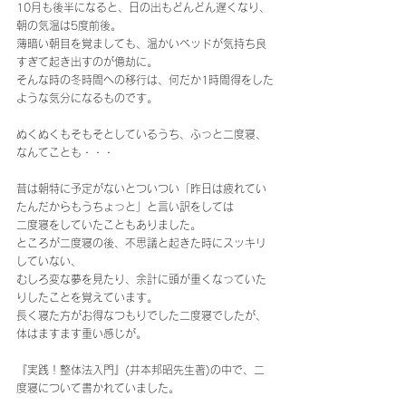
10月も後半になると、日の出もどんどん遅くなり、
朝の気温は5度前後。
薄暗い朝目を覚ましても、温かいベッドが気持ち良
すぎて起き出すのが億劫に。
そんな時の冬時間への移行は、何だか1時間得をした
ような気分になるものです。
ぬくぬくもそもそとしているうち、ふっと二度寝、
なんてことも・・・
昔は朝特に予定がないとついつい「昨日は疲れてい
たんだからもうちょっと」と言い訳をしては
二度寝をしていたこともありました。
ところが二度寝の後、不思議と起きた時にスッキリ
していない、
むしろ変な夢を見たり、余計に頭が重くなっていた
りしたことを覚えています。
長く寝た方がお得なつもりでした二度寝でしたが、
体はますます重い感じが。
『実践！整体法入門』(井本邦昭先生著)の中で、二
度寝について書かれていました。