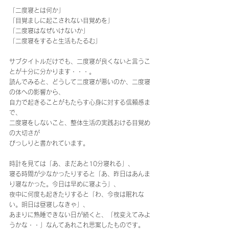
「二度寝とは何か」
「目覚ましに起こされない目覚めを」
「二度寝はなぜいけないか」
「二度寝をすると生活もたるむ」
サブタイトルだけでも、二度寝が良くないと言うこ
とが十分に分かります・・・。
読んでみると、どうして二度寝が悪いのか、二度寝
の体への影響から、
自力で起きることがもたらす心身に対する信頼感ま
で、
二度寝をしないこと、整体生活の実践おける目覚め
の大切さが
びっしりと書かれています。
時計を見ては「あ、まだあと10分寝れる」、
寝る時間が少なかったりすると「あ、昨日はあんま
り寝なかった。今日は早めに寝よう」、
夜中に何度も起きたりすると「わ、今夜は眠れな
い。明日は昼寝しなきゃ」、
あまりに熟睡できない日が続くと、「枕変えてみよ
うかな・・」なんてあれこれ思案したものです。