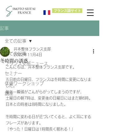
フランス語サイト
記事
全ての記事
井本整体フランス支部
全ての記事
2022年11月4日
冬時間の誘惑
フランス支部ニュース
こんにちは、井本整体フランス支部です。
セミナー
五日前の日曜日、フランスは冬時間に変更になりま
体操ワークショップ
した。
毎年一瞬頭がこんがらがってしまうのですが、
講座
土曜日の朝7時は、変更後の日曜日にはまだ朝6時。
日本との時差は8時間になりました。
冬時間に変わる日が近づいてくると、よく耳にする
フレーズがあります。
「やった！日曜日は1時間長く眠れる！」