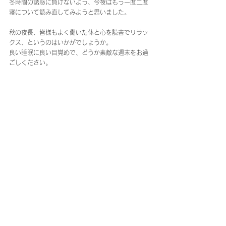
冬時間の誘惑に負けないよう、今夜はもう一度二度
寝について読み直してみようと思いました。
秋の夜長、皆様もよく働いた体と心を読書でリラッ
クス、というのはいかがでしょうか。
良い睡眠に良い目覚めで、どうか素敵な週末をお過
ごしください。