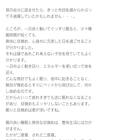
昔の自分に読ませたら、きっと布団を頭からかぶっ
て不貞寝していたかもしれません・・・。
ところが、一日良く動いてぐっすり眠ると、少々睡
眠時間が短くても
爽快に目覚め、心身共に充実した日を過ごせること
が分かりました。
それは頭であれこれ考えない子供を見ていてもよく
分かります。
一日中よく動き回り、エネルギーを使い切って夜を
迎え、
どんな格好でもよく眠り、夜中に起きることなく、
朝目が覚めるとすぐにベッドから飛び出して、何か
し始めるのです。
だからといって疲れすぎても逆に眠れなくなること
があり、目覚めもスッキリしないこともあります。
眠りと目覚めは奥が深いですね。
質の良い睡眠と爽快な目覚めは、整体生活には欠か
せません。
たかが二度寝、されど二度寝。