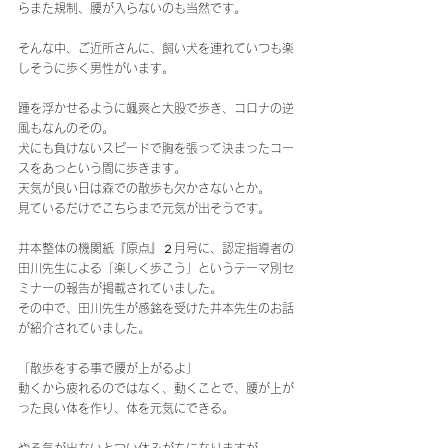
らまた規制、腰が入らないのも当然です。
そんな中、ご近所さんに、飼い犬を連れていつも楽
しそうに歩く男性がいます。
踵を浮かせるように颯爽と大股で歩き、コロナの逆
風もなんのその。
犬にも負けないスピードで胸を張って決まったコー
スをあっという間に歩きます。
天気が良い日は森での散歩も欠かさないとか。
見ているだけでこちらまで元気が出そうです。
井本整体の機関紙『原点』２月号に、認定指導者の
田川先生による「楽しく歩こう」というテーマ別セ
ミナーの報告が掲載されていました。
その中で、田川先生が感銘を受けた井本先生のお話
が紹介されていました。
「散歩をする事で腰が上がるよ」
動くから疲れるのではなく、動くことで、腰が上が
った良い体を作り、体を元気にできる。