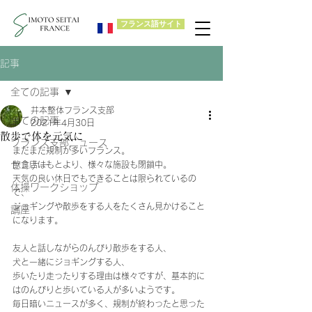
フランス語サイト
記事
全ての記事
井本整体フランス支部
全ての記事
2021年4月30日
散歩で体を元気に
フランス支部ニュース
まだまだ規制が多いフランス。
セミナー
飲食店はもとより、様々な施設も閉鎖中。
天気の良い休日でもできることは限られているの
体操ワークショップ
で、
ジョギングや散歩をする人をたくさん見かけること
講座
になります。
友人と話しながらのんびり散歩をする人、
犬と一緒にジョギングする人、
歩いたり走ったりする理由は様々ですが、基本的に
はのんびりと歩いている人が多いようです。
毎日暗いニュースが多く、規制が終わったと思った