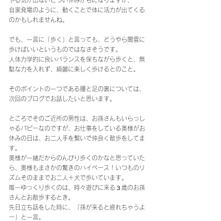
やる気が出ないとつい休みがちになりますが、
自家発電のように、動くことで体に活力が出てくる
のかもしれませんね。
でも、一言に「歩く」と言っても、どうやら闇雲に
歩けばいいというものではなさそうです。
人体力学的に良いバランスを保ちながら歩くと、無
駄な力を入れず、綺麗に楽しく歩けるとのこと。
そのポイントの一つである腰と足の裏については、
次回のブログでお話したいと思います。
ところでそのご近所の男性は、お孫さんもいらっし
ゃるパピーなのですが、お仕事をしている奥様がお
休みの日は、お二人手を繋いで仲良く散歩をしてま
す。
奥様が一緒だからのんびり歩くのかなと思っていた
ら、奥様もまさかの驚きのハイペース！いつものリ
ズムそのままでお二人＋犬で歩いています。
唯一ゆっくり歩くのは、時々遊びに来る３歳のお孫
さんとお散歩するとき。
先日立ち話をした時に、「孫が来ると疲れちゃうよ
ー」と一言。