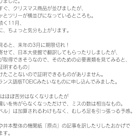
りました。
すぐ、クリスマス商品が並びましたが、
ャとツリーが横並びになっているところも。
続く11月、
に、ちょっと気分も上がります。
見ると、来年の3月に期限切れ！
寄せて、日本大使館で翻訳してもらったりしましたが、
が取得できそうなので、そのための必要書類を見てみると、
証明するもの」
けたことないので証明できるものがありません。
ランス語版TOEICみたいなものに申し込んでみました。
にはほぼ苦労はなくなりましたが
違いを怖がらなくなっただけで、ミスの数は相当なもの。
ベル」は加算されるわけもなく、むしろ足を引っ張っる予感。
や井本整体の機関紙「原点」の記事を訳したりしたおかげで
ます。