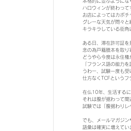
本格的に並ぶようにな
ハロウィンが終わって
お店によってはカボチ
グレーな天気が悶々と
キラキラしている街角
ある日、滞在許可証を
念の為戸籍謄本を取り
どうやら今度は永住権
「フランス語の能力を
うわー、試験一度も受
仕方なくTCFというフ
在仏10年、生活する
それは腹が据わって間
試験では「腹据わりレ
でも、メールマガジン
語彙は確実に増えてい