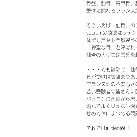
骨盤、肋骨、肩甲骨、
整体に関わるフランス
そういえば「仙骨」のフラ
sacrumの語源はラ
体型も言葉も全然違う
「神聖な骨」と呼ばれ
仙骨の大切さは言葉を
・・・でも試験で「仙
気がつけば試験まであ
フランス語の不安もさ
若い受験者の皆さんに
パソコンの画面から思
霞んでよく見えない問
せめて体にまつわる問
それではà bientôt !