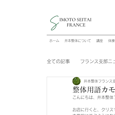
ホーム
井本整体について
講座
体操
全ての記事
フランス支部ニ
井本整体フランス
整体用語カ
こんにちは、井本整体
お店に行くと、クリス