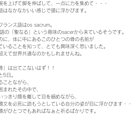
腕を上げて脚を伸ばして、一点に力を集めて・・・
語はなかなかいい感じで頭に浮かびます。
ンス語はos sacrum。
テン語の「聖なる」という意味のsacerから来ているそうです。
のに、体に中にあるこのひとつの骨の名前が
ていることを知って、とても興味深く思いました。
超えて世界共通なのかもしれませんね。
骨」は出てこないはず！！
と5日。
ることながら、
囲まれたその中で、
いっきり顔を離して目を細めながら、
題文を必死に読もうとしている自分の姿が目に浮かびます・・
題がひとつでもあればなぁと祈るばかりです。