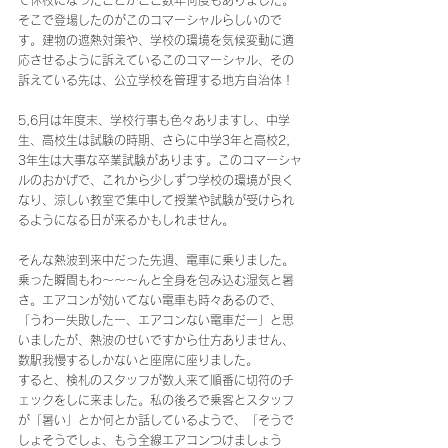
て休校になったことがここ数年何度もありました。
そこで登場したのがこのコマーシャルらしいので
す。建物の遮熱対策や、学校の環境を気候変動に適
応させるように訴えているこのコマーシャル、その
訴えている先は、公立学校を管理する地方自治体！
5,6月は年度末、学校行事も色々ありますし、中学
生、高校生は試験の時期、さらに中学3年と高校2,
3年生は大事な卒業試験があります。このコマーシャ
ルのおかげで、これから少しずつ学校の環境が良く
なり、涼しい教室で集中して授業や試験が受けられ
るようになる日が来るかもしれません。
そんな熱波到来中だった先週、電車に乗りました。
乗った瞬間もわ〜〜〜んと全身を包み込む湿気と暑
さ。エアコンが効いてない電車も時々あるので、
「うわー失敗したー、エアコンない電車だー」と思
いましたが、熱波のせいですから仕方ありません、
数駅我慢するしかないと座席に座りました。
すると、検札のスタッフが数人来て順番に切符のチ
ェックをしに来ました。私の後ろで乗客とスタッフ
が「暑い」とか何とか話しているようで、「そうで
しょそうでしょ、もう全線エアコンつけましょう