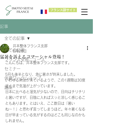
フランス語サイト
記事
全ての記事
井本整体フランス支部
全ての記事
5月26日
猛暑を訴えるコマーシャル登場！
フランス支部ニュース
こんにちは、井本整体フランス支部です。
セミナー
5月も後半となり、急に暑さが到来しました。
体操ワークショップ
いわゆる熱波が来ているようで、この1週間は30度
近くまで気温が上がっています。
講座
日本に比べると湿気が少ないので、日向はチリチリ
と暑いですが、日陰に入ればスッと涼しく感じるこ
ともあります。とはいえ、ここ数日は「暑い
ね〜！」と思わず言ってしまうほど。年々暑くなる
日が早まっている気がするのはどこも同じなのかも
しれません。