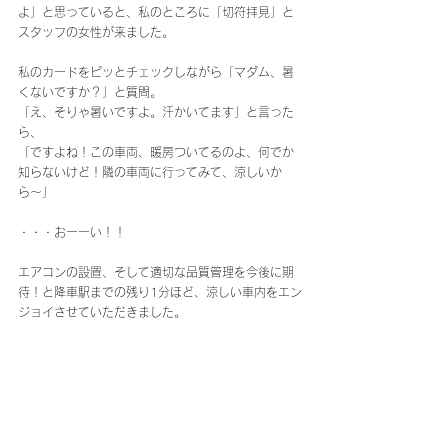
よ」と思っていると、私のところに「切符拝見」と
スタッフの女性が来ました。
私のカードをピッとチェックしながら「マダム、暑
くないですか？」と質問。
「え、そりゃ暑いですよ。汗かいてます」と言った
ら、
「ですよね！この車両、暖房ついてるのよ、何でか
知らないけど！隣の車両に行ってみて、涼しいか
ら〜」
・・・おーーい！！
エアコンの設置、そして適切な品質管理を今後に期
待！と降車駅までの残り1分ほど、涼しい車内をエン
ジョイさせていただきました。
それでは à bientôt !