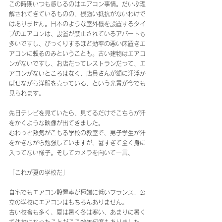
この時期いつも感じるのはエアコン事情。だいぶ理
解されてきているものの、根強い抵抗がないわけで
はありません。日本のような室外機を設置するタイ
プのエアコンは、設置が禁止されているアパートも
多いですし、びっくりするほど効率の悪い床置きエ
アコンに頼るのみということも。古い建物はエアコ
ンがないですし、お店だってレストランだって、エ
アコンがないところはなく、店員さんが額に汗浮か
ばせながら洋服を売っている、という光景が今でも
見られます。
先日テレビを見ていたら、見てるだけでこちらが汗
をかくような映像が出てきました。
むわっと熱気がこもる学校の教室で、男子学生が汗
をかきながら勉強していますが、暑すぎて全く身に
入ってない様子。そしてカメラを向いて一言、
「これが夏の学校だ」
自宅でもエアコン設置率が極端に低いフランス、公
立の学校にエアコンはもちろんありません。
古い校舎も多く、夏は暑く冬は寒い、あまりに暑く