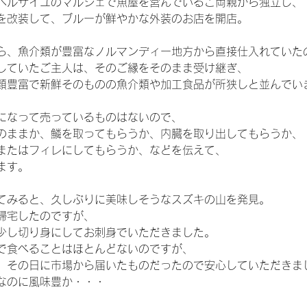
ベルサイユのマルシェで魚屋を営んでいるご両親から独立し、
を改装して、ブルーが鮮やかな外装のお店を開店。
ら、魚介類が豊富なノルマンディー地方から直接仕入れていた
していたご主人は、そのご縁をそのまま受け継ぎ、
類豊富で新鮮そのものの魚介類や加工食品が所狭しと並んでい
になって売っているものはないので、
のままか、鱗を取ってもらうか、内臓を取り出してもらうか、
またはフィレにしてもらうか、などを伝えて、
ます。
てみると、久しぶりに美味しそうなスズキの山を発見。
帰宅したのですが、
少し切り身にしてお刺身でいただきました。
で食べることはほとんどないのですが、
、その日に市場から届いたものだったので安心していただきま
なのに風味豊か・・・