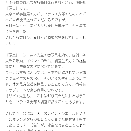
井本整体東京本部から毎月発行されている、機関紙
『原点』です。
東京本部事務局の方が、フランス支部のためにわざ
わざ国際便で送ってくださるのですが、
８月号は１ヶ月ほどの長旅をした模様で、先日無事
に届きました。
そしたら数日後、９月号が順調な旅をして届けられ
ました。
『原点』には、井本先生の巻頭言を始め、症例、各
支部の活動、イベントの報告、講座生の方々の経験
談など、豊富な内容に溢れています。
フランス支部にとっては、日本で活躍されている講
師や講座生の方のお話、その時々の季節にあった症
例、体の見方などを拝見することができて、情報を
アップデートできる貴重な資料です。
オリビエ先生も、「これはぜひ伝えたい」と思うこ
とを、フランス支部の講座で話すこともあります。
そして９月号には、８月のスイス・シエールセミナ
ーにオランダから参加してくださった島村健作先生
によるセミナー報告記が、豊富な写真とともに７ペ