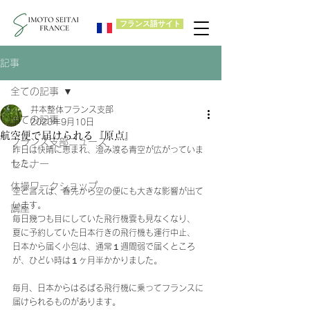
フランス語サイト
記事
全ての記事
井本整体フランス支部
全ての記事
2020年9月10日
航空便で届けられる『原点』
フランス支部ニュース
昨日は快晴に恵まれ、澄み渡る青空が広がっていま
セミナー
した。
体操ワークショップ
空と言えば、春先から空の便にも大きな影響が出て
います。
講座
毎日幾つも目にしていた飛行機雲も見なくなり、
夏に予約していた日本行きの飛行機も運行中止、
日本から届く小包は、通常１週間弱で届くところ
が、ひどい時は１ヶ月半かかりました。
毎月、日本からはるばる飛行機に乗ってフランスに
届けられるものがあります。